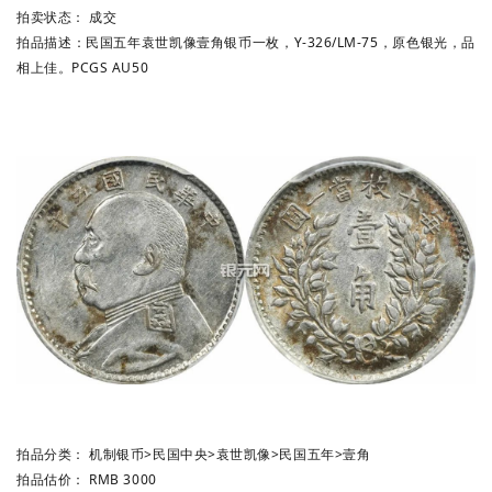
拍卖状态：
成交
拍品描述：
民国五年袁世凯像壹角银币一枚，Y-326/LM-75，原色银光，品
相上佳。PCGS AU50
拍品分类：
机制银币
>
民国中央
>
袁世凯像
>
民国五年
>
壹角
拍品估价：
RMB 3000