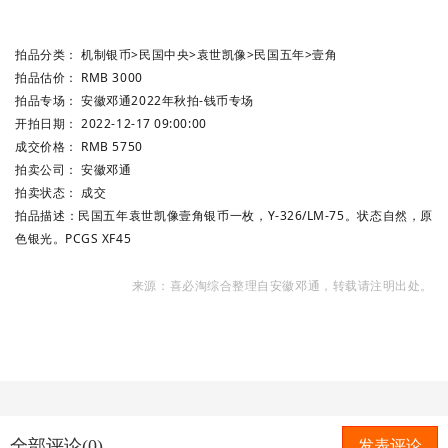
拍品分类：
机制银币
>
民国中央
>
袁世凯像
>
民国五年
>
壹角
拍品估价：
RMB 3000
拍品专场：
安徽邓通2022年秋拍-钱币专场
开拍日期：
2022-12-17 09:00:00
成交价格：
RMB 5750
拍卖公司：
安徽邓通
拍卖状态：
成交
拍品描述：
民国五年袁世凯像壹角银币一枚，Y-326/LM-75。状态自然，原
色银光。PCGS XF45
来源：喜必淘综合整理自安徽邓通，转载请注明出处。
全部评论(0)
发表评论