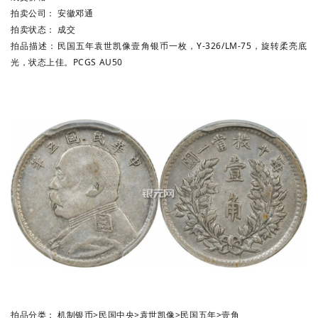
拍卖公司：
安徽邓通
拍卖状态：
成交
拍品描述：
民国五年袁世凯像壹角银币一枚，Y-326/LM-75，旋转柔亮底
光，状态上佳。PCGS AU50
拍品分类：
机制银币
>
民国中央
>
袁世凯像
>
民国五年
>
壹角