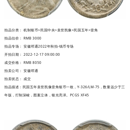
拍品分类：
机制银币
>
民国中央
>
袁世凯像
>
民国五年
>
壹角
拍品估价：
RMB 3000
拍品专场：
安徽邓通2022年秋拍-钱币专场
开拍日期：
2022-12-17 09:00:00
成交价格：
RMB 8050
拍卖公司：
安徽邓通
拍卖状态：
成交
拍品描述：
民国五年袁世凯像壹角银币一枚，Y-326/LM-75，数量远少于三
年版，打制深峻，图案立体，银光亮泽。PCGS XF45