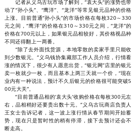
记者从义乌古玩市场了解到，“袁大头“的涨势也带
动了“孙小头”、“鹰洋”、“龙洋”等常见银元品种的价格
上涨。目前普通“孙小头”的市场价格在每枚320～330
元之间，“鹰洋”的价格在310～330元之间，“龙洋”的
价格在700元以上，如果银元品相较好，其价格视品种
不同还得翻上一两番。
“除了去外面找货源，本地零散的卖家手里只能收
到少数银元。”义乌钱协集藏部工作人员介绍，行情看
涨的情况下，很少有人愿意出货，“银元网”店里的银元
卖一枚就少一枚，而且基本上两三天就一个价，“现在
业内有一种说法，预计不久后银元的价格很可能突破5
00元大关”。
“目前普通品相的‘袁大头’收购价格在每枚300元左
右，品相稍好还要贵出数十元。”义乌古玩商店负责人
王女士告诉记者，这一波上涨行情从春节期间开始蓄
势，现在只是暂时性的稍有停滞，接下去预计还会不
断走高。