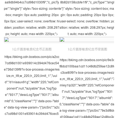
aa9db94b4cc7cd98d1030f9","c_picTy
8b82d158ccbfe1f9","c_picType":"singl
pe":"single"}" style="box-sizing: content
e"}" style="box-sizing: content-box; mar
-box; margin: 0px auto; padding: 20px
gin: 0px auto; padding: 20px 0px 0px;
0px 0px; user-select: none; overflow: hi
user-select: none; overflow: hidden; po
dden; position: relative; width: 208.297
sition: relative; width: 208.297px; heigh
px; height: auto; max-width: 220px;">
t: auto; max-width: 220px;">
1公斤圆形银质纪念币正面图
1公斤圆形银质纪念币背面图
https://bkimg.cdn.bcebos.com/pic/a2cc
https://bkimg.cdn.bcebos.com/pic/9e3d
7cd98d1001e939014c394d476cec54
f8dcd100baa1cd11c48db259ae12c8fc
e736d139f9?x-bce-process=image/res
c3ce80f9?x-bce-process=image/resiz
ize,m_lfit,w_220,h_220,limit_1","uui
e,m_lfit,w_220,h_220,limit_1","uuid":"7
d":"d1niaauv91g","width":220,"refCom
miey1lp32i","width":220,"refComponen
ponent":null,"lazyable":true,"logTyp
t":null,"lazyable":true,"logType":"931
e":"9317","descLogType":"9317","albu
7","descLogType":"9317","albumId":
mId":0,"className":""}" data-pos="tabl
0,"className":""}" data-pos="table" dat
e" data-log-view-param="{"picSrc":"a2c
a-log-view-param="{"picSrc":"9e3df8dc
c7cd98d1001e939014c394d476cec5
d100baa1cd11c48db259ae12c8fcc3c