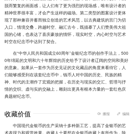
脱而繁复的画面感，让人们有了更为强烈的现场感，唯有设计者的
精神世界很丰富，才会产生这样的磁场。第二类型的图案设计更体
现了那种兼容并蓄而独立创造的艺术风范，以古典建筑的宫门为切
入口，情境交叠，跨越时空、融汇古今，既描摹了人们赞美伟大祖
国的心绪，也表达了喜庆豪放的情怀，现实时空，内心时空与艺术
时空在纪念币中达到了契合。
在“中华人民共和国成立60周年”金银纪念币的创作手法上，500
0年绵延的文明和六十年辉煌的历史给予了设计者辽阔的空间和美好
的意象。如果从一套作为历史见证的文化藏品的角度来看待它，人
们能够感受到在该套纪念币中，钱币人对中国的历史、民族的精
神、时代的主潮作了宏观的把握，在历史与现实的交汇、哲理与抒
情的交织、虚与实的交融上，雕刻出更具有根本力量的一套红色庆
典题材纪念币。
收藏价值
播报
编辑
中国现代金银币的生产采纳十多种新工艺，提高了金银币的艺
术表现力和观赏效果。收藏人士要想在金银币收藏上有所作为，除