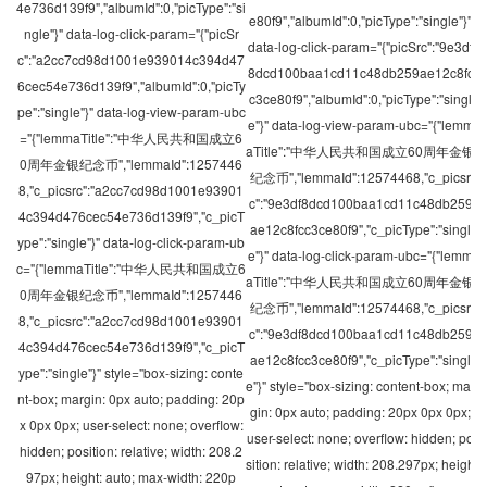
4e736d139f9","albumId":0,"picType":"si
e80f9","albumId":0,"picType":"single"}"
ngle"}" data-log-click-param="{"picSr
data-log-click-param="{"picSrc":"9e3df
c":"a2cc7cd98d1001e939014c394d47
8dcd100baa1cd11c48db259ae12c8fc
6cec54e736d139f9","albumId":0,"picTy
c3ce80f9","albumId":0,"picType":"singl
pe":"single"}" data-log-view-param-ubc
e"}" data-log-view-param-ubc="{"lemm
="{"lemmaTitle":"中华人民共和国成立6
aTitle":"中华人民共和国成立60周年金银
0周年金银纪念币","lemmaId":1257446
纪念币","lemmaId":12574468,"c_picsr
8,"c_picsrc":"a2cc7cd98d1001e93901
c":"9e3df8dcd100baa1cd11c48db259
4c394d476cec54e736d139f9","c_picT
ae12c8fcc3ce80f9","c_picType":"singl
ype":"single"}" data-log-click-param-ub
e"}" data-log-click-param-ubc="{"lemm
c="{"lemmaTitle":"中华人民共和国成立6
aTitle":"中华人民共和国成立60周年金银
0周年金银纪念币","lemmaId":1257446
纪念币","lemmaId":12574468,"c_picsr
8,"c_picsrc":"a2cc7cd98d1001e93901
c":"9e3df8dcd100baa1cd11c48db259
4c394d476cec54e736d139f9","c_picT
ae12c8fcc3ce80f9","c_picType":"singl
ype":"single"}" style="box-sizing: conte
e"}" style="box-sizing: content-box; mar
nt-box; margin: 0px auto; padding: 20p
gin: 0px auto; padding: 20px 0px 0px;
x 0px 0px; user-select: none; overflow:
user-select: none; overflow: hidden; po
hidden; position: relative; width: 208.2
sition: relative; width: 208.297px; heigh
97px; height: auto; max-width: 220p