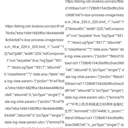
https://bkimg.cdn.bcebos.com/pic/f9dc
d100baa1cd11728bf0154c5bdffcc3ce
c3fd87e6?x-bce-process=image/resiz
e,m_lfit,w_220,h_220,limit_1","uuid":"h
https://bkimg.cdn.bcebos.com/pic/91ef
27deieu65c","width":220,"refCompone
76c6a7efce1b9d1682ff5a18e4deb48f
nt":null,"lazyable":true,"logType":"931
8c54cfe6?x-bce-process=image/resiz
7","descLogType":"9317","albumId":
e,m_lfit,w_220,h_220,limit_1","uuid":"1
0,"className":""}" data-pos="table" dat
2j7sd7jp86","width":220,"refComponen
a-log-view-param="{"picSrc":"f9dcd100
t":null,"lazyable":true,"logType":"931
baa1cd11728bf0154c5bdffcc3cec3fd8
7","descLogType":"9317","albumId":
7e6","albumId":0,"picType":"single"}" d
0,"className":""}" data-pos="table" dat
ata-log-click-param="{"picSrc":"f9dcd1
a-log-view-param="{"picSrc":"91ef76c6
00baa1cd11728bf0154c5bdffcc3cec3f
a7efce1b9d1682ff5a18e4deb48f8c54
d87e6","albumId":0,"picType":"single"}"
cfe6","albumId":0,"picType":"single"}" d
data-log-view-param-ubc="{"lemmaTitl
ata-log-click-param="{"picSrc":"91ef76
e":"中华人民共和国成立60周年金银纪
c6a7efce1b9d1682ff5a18e4deb48f8c
念币","lemmaId":12574468,"c_picsrc":"f
54cfe6","albumId":0,"picType":"single"}"
9dcd100baa1cd11728bf0154c5bdffcc
data-log-view-param-ubc="{"lemmaTitl
3cec3fd87e6","c_picType":"single"}" da