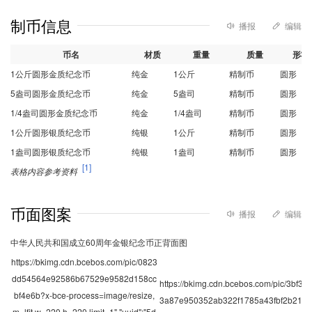
制币信息
播报
编辑
币名
材质
重量
质量
形状
1公斤圆形金质纪念币
纯金
1公斤
精制币
圆形
5盎司圆形金质纪念币
纯金
5盎司
精制币
圆形
1/4盎司圆形金质纪念币
纯金
1/4盎司
精制币
圆形
1公斤圆形银质纪念币
纯银
1公斤
精制币
圆形
1盎司圆形银质纪念币
纯银
1盎司
精制币
圆形
[1]
表格内容参考资料
币面图案
播报
编辑
中华人民共和国成立60周年金银纪念币正背面图
https://bkimg.cdn.bcebos.com/pic/0823
dd54564e92586b67529e9582d158cc
https://bkimg.cdn.bcebos.com/pic/3bf3
bf4e6b?x-bce-process=image/resize,
3a87e950352ab322f1785a43fbf2b21
m_lfit,w_220,h_220,limit_1","uuid":"5d