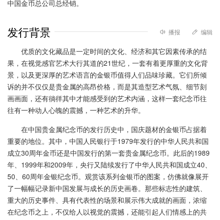
中国金币总公司总经销。
发行背景
播报
编辑
优质的文化藏品是一定时间的文化、经济和其它因素传承的结
果，在视觉感官艺术大行其道的21世纪，一套有着更厚重的文化背
景，以及更深厚的艺术语言的金银币值得人们品味珍藏。它们所倾
诉的并不仅仅是贵金属的高昂价格，而是其造型艺术气氛、细节刻
画画面，还有徜徉其中才能感受到的艺术内涵，这样一套纪念币往
往有一种动人心魄的震撼，一种艺术的升华。
在中国
贵金属纪念币
的发行历史中，国庆题材的金银币占据着
重要的地位。其中，中国人民银行于1979年发行的中华人民共和国
成立30周年金币还是中国发行的第一套贵金属纪念币。此后的1989
年、1999年和2009年，央行又陆续发行了中华人民共和国成立40、
50、60周年金银纪念币。观赏该系列金银币的图案，仿佛就像展开
了一幅幅记录新中国发展与成长的历史画卷。那些标志性的建筑、
重大的历史事件、具有代表性的场景和展示伟大成就的画面，浓缩
在纪念币之上，不仅给人以视觉的震撼，还能引起人们情感上的共