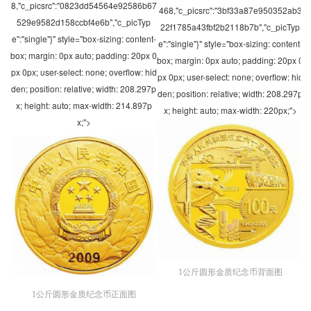
8,"c_picsrc":"0823dd54564e92586b67
468,"c_picsrc":"3bf33a87e950352ab3
529e9582d158ccbf4e6b","c_picTyp
22f1785a43fbf2b2118b7b","c_picTyp
e":"single"}" style="box-sizing: content-
e":"single"}" style="box-sizing: content-
box; margin: 0px auto; padding: 20px 0
box; margin: 0px auto; padding: 20px 0
px 0px; user-select: none; overflow: hid
px 0px; user-select: none; overflow: hid
den; position: relative; width: 208.297p
den; position: relative; width: 208.297p
x; height: auto; max-width: 214.897p
x; height: auto; max-width: 220px;">
x;">
1公斤圆形金质纪念币背面图
1公斤圆形金质纪念币正面图