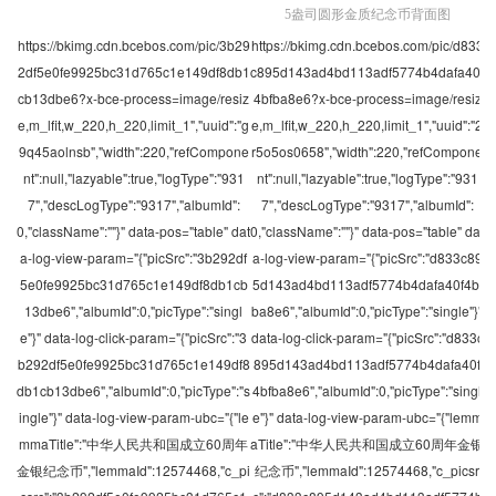
5盎司圆形金质纪念币背面图
https://bkimg.cdn.bcebos.com/pic/3b29
https://bkimg.cdn.bcebos.com/pic/d833
2df5e0fe9925bc31d765c1e149df8db1
c895d143ad4bd113adf5774b4dafa40f
cb13dbe6?x-bce-process=image/resiz
4bfba8e6?x-bce-process=image/resiz
e,m_lfit,w_220,h_220,limit_1","uuid":"g
e,m_lfit,w_220,h_220,limit_1","uuid":"2
9q45aolnsb","width":220,"refCompone
r5o5os0658","width":220,"refCompone
nt":null,"lazyable":true,"logType":"931
nt":null,"lazyable":true,"logType":"931
7","descLogType":"9317","albumId":
7","descLogType":"9317","albumId":
0,"className":""}" data-pos="table" dat
0,"className":""}" data-pos="table" dat
a-log-view-param="{"picSrc":"3b292df
a-log-view-param="{"picSrc":"d833c89
5e0fe9925bc31d765c1e149df8db1cb
5d143ad4bd113adf5774b4dafa40f4bf
13dbe6","albumId":0,"picType":"singl
ba8e6","albumId":0,"picType":"single"}"
e"}" data-log-click-param="{"picSrc":"3
data-log-click-param="{"picSrc":"d833c
b292df5e0fe9925bc31d765c1e149df8
895d143ad4bd113adf5774b4dafa40f
db1cb13dbe6","albumId":0,"picType":"s
4bfba8e6","albumId":0,"picType":"singl
ingle"}" data-log-view-param-ubc="{"le
e"}" data-log-view-param-ubc="{"lemm
mmaTitle":"中华人民共和国成立60周年
aTitle":"中华人民共和国成立60周年金银
金银纪念币","lemmaId":12574468,"c_pi
纪念币","lemmaId":12574468,"c_picsr