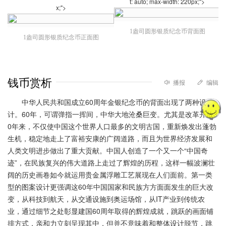
t: auto; max-width: 220px;">
x;">
1盎司圆形银质纪念币背面图
1盎司圆形银质纪念币正面图
钱币赏析
播报
编辑
中华人民共和国成立60周年金银纪念币的背面出现了两种设
计。60年，可谓弹指一挥间，中华大地沧桑巨变。尤其是改革开放3
0年来，不仅使中国这个世界人口最多的文明古国，重新焕发出蓬勃
生机，稳定地走上了富裕安康的广阔道路，而且为世界经济发展和
人类文明进步做出了重大贡献。中国人创造了一个又一个“中国奇
迹”，在民族复兴的伟大道路上走过了辉煌的历程，这样一幅波澜壮
阔的历史画卷如今就运用贵金属浮雕工艺展现在人们面前。第一类
型的图案设计更强调这60年中国国家和民族方方面面发生的巨大改
变，从科技到航天，从交通设施到奥运场馆，从IT产业到传统农
业，通过细节之处彰显建国60周年取得的辉煌成就，跳跃的画面铺
排方式，亲和力立刻呈现其中，但并不意味着和整体设计脱节，跳