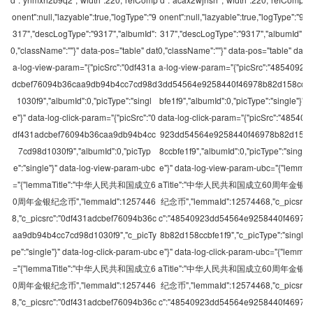
onent":null,"lazyable":true,"logType":"9
onent":null,"lazyable":true,"logType":"9
317","descLogType":"9317","albumId":
317","descLogType":"9317","albumId":
0,"className":""}" data-pos="table" dat
0,"className":""}" data-pos="table" dat
a-log-view-param="{"picSrc":"0df431a
a-log-view-param="{"picSrc":"4854092
dcbef76094b36caa9db94b4cc7cd98d
3dd54564e9258440f46978b82d158cc
1030f9","albumId":0,"picType":"singl
bfe1f9","albumId":0,"picType":"single"}"
e"}" data-log-click-param="{"picSrc":"0
data-log-click-param="{"picSrc":"48540
df431adcbef76094b36caa9db94b4cc
923dd54564e9258440f46978b82d15
7cd98d1030f9","albumId":0,"picTyp
8ccbfe1f9","albumId":0,"picType":"singl
e":"single"}" data-log-view-param-ubc
e"}" data-log-view-param-ubc="{"lemm
="{"lemmaTitle":"中华人民共和国成立6
aTitle":"中华人民共和国成立60周年金银
0周年金银纪念币","lemmaId":1257446
纪念币","lemmaId":12574468,"c_picsr
8,"c_picsrc":"0df431adcbef76094b36c
c":"48540923dd54564e9258440f4697
aa9db94b4cc7cd98d1030f9","c_picTy
8b82d158ccbfe1f9","c_picType":"singl
pe":"single"}" data-log-click-param-ubc
e"}" data-log-click-param-ubc="{"lemm
="{"lemmaTitle":"中华人民共和国成立6
aTitle":"中华人民共和国成立60周年金银
0周年金银纪念币","lemmaId":1257446
纪念币","lemmaId":12574468,"c_picsr
8,"c_picsrc":"0df431adcbef76094b36c
c":"48540923dd54564e9258440f4697