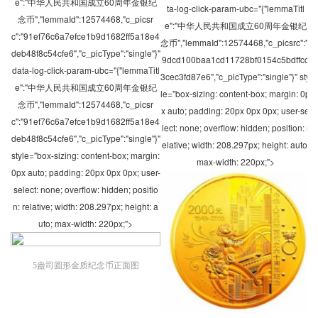
e":"中华人民共和国成立60周年金银纪
ta-log-click-param-ubc="{"lemmaTitl
念币","lemmaId":12574468,"c_picsr
e":"中华人民共和国成立60周年金银纪
c":"91ef76c6a7efce1b9d1682ff5a18e4
念币","lemmaId":12574468,"c_picsrc":"f
deb48f8c54cfe6","c_picType":"single"}"
9dcd100baa1cd11728bf0154c5bdffcc
data-log-click-param-ubc="{"lemmaTitl
3cec3fd87e6","c_picType":"single"}" sty
e":"中华人民共和国成立60周年金银纪
le="box-sizing: content-box; margin: 0p
念币","lemmaId":12574468,"c_picsr
x auto; padding: 20px 0px 0px; user-se
c":"91ef76c6a7efce1b9d1682ff5a18e4
lect: none; overflow: hidden; position: r
deb48f8c54cfe6","c_picType":"single"}"
elative; width: 208.297px; height: auto;
style="box-sizing: content-box; margin:
max-width: 220px;">
0px auto; padding: 20px 0px 0px; user-
select: none; overflow: hidden; positio
n: relative; width: 208.297px; height: a
uto; max-width: 220px;">
5盎司圆形金质纪念币正面图