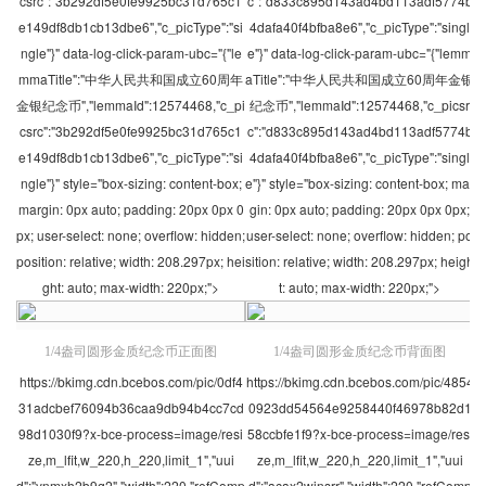
csrc":"3b292df5e0fe9925bc31d765c1
c":"d833c895d143ad4bd113adf5774b
e149df8db1cb13dbe6","c_picType":"si
4dafa40f4bfba8e6","c_picType":"singl
ngle"}" data-log-click-param-ubc="{"le
e"}" data-log-click-param-ubc="{"lemm
mmaTitle":"中华人民共和国成立60周年
aTitle":"中华人民共和国成立60周年金银
金银纪念币","lemmaId":12574468,"c_pi
纪念币","lemmaId":12574468,"c_picsr
csrc":"3b292df5e0fe9925bc31d765c1
c":"d833c895d143ad4bd113adf5774b
e149df8db1cb13dbe6","c_picType":"si
4dafa40f4bfba8e6","c_picType":"singl
ngle"}" style="box-sizing: content-box;
e"}" style="box-sizing: content-box; mar
margin: 0px auto; padding: 20px 0px 0
gin: 0px auto; padding: 20px 0px 0px;
px; user-select: none; overflow: hidden;
user-select: none; overflow: hidden; po
position: relative; width: 208.297px; hei
sition: relative; width: 208.297px; heigh
ght: auto; max-width: 220px;">
t: auto; max-width: 220px;">
1/4盎司圆形金质纪念币正面图
1/4盎司圆形金质纪念币背面图
https://bkimg.cdn.bcebos.com/pic/0df4
https://bkimg.cdn.bcebos.com/pic/4854
31adcbef76094b36caa9db94b4cc7cd
0923dd54564e9258440f46978b82d1
98d1030f9?x-bce-process=image/resi
58ccbfe1f9?x-bce-process=image/resi
ze,m_lfit,w_220,h_220,limit_1","uui
ze,m_lfit,w_220,h_220,limit_1","uui
d":"ynmxh2b9q2","width":220,"refComp
d":"acax2wjnsrr","width":220,"refComp