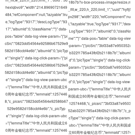
18b7b?x-bce-process=image/resize,m
hexlqbvo9","width":214.89690721649
_lfit,w_220,h_220,limit_1","uuid":"hyflj5
484,"refComponent":null,"lazyable":tru
pv298","width":220,"refComponent":nul
e,"logType":"9317","descLogType":"93
l,"lazyable":true,"logType":"9317","desc
17","albumId":0,"className":""}" data-
LogType":"9317","albumId":0,"classNa
pos="table" data-log-view-param="{"pi
me":""}" data-pos="table" data-log-view
cSrc":"0823dd54564e92586b67529e9
-param="{"picSrc":"3bf33a87e950352a
582d158ccbf4e6b","albumId":0,"picTyp
b322f1785a43fbf2b2118b7b","albumI
e":"single"}" data-log-click-param="{"pi
d":0,"picType":"single"}" data-log-click-
cSrc":"0823dd54564e92586b67529e9
param="{"picSrc":"3bf33a87e950352a
582d158ccbf4e6b","albumId":0,"picTyp
b322f1785a43fbf2b2118b7b","albumI
e":"single"}" data-log-view-param-ubc
d":0,"picType":"single"}" data-log-view-
="{"lemmaTitle":"中华人民共和国成立6
param-ubc="{"lemmaTitle":"中华人民共
0周年金银纪念币","lemmaId":1257446
和国成立60周年金银纪念币","lemmaId":
8,"c_picsrc":"0823dd54564e92586b67
12574468,"c_picsrc":"3bf33a87e9503
529e9582d158ccbf4e6b","c_picTyp
52ab322f1785a43fbf2b2118b7b","c_pi
e":"single"}" data-log-click-param-ubc
cType":"single"}" data-log-click-param-
="{"lemmaTitle":"中华人民共和国成立6
ubc="{"lemmaTitle":"中华人民共和国成
0周年金银纪念币","lemmaId":1257446
立60周年金银纪念币","lemmaId":12574