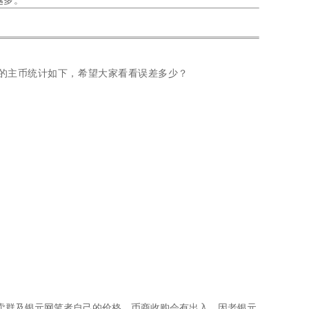
越多。
。
的主币统计如下，希望大家看看误差多少？
卖群及银元网笔者自己的价格，币商收购会有出入。因老银元