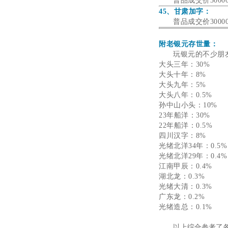
普品成交价300
45、甘肃加字：
普品成交价3000
附老银元存世量：
玩银元的不少朋
大头三年：30%
大头十年：8%
大头九年：5%
大头八年：0.5%
孙中山小头：10%
23年船洋：30%
22年船洋：0.5%
四川汉字：8%
光绪北洋34年：0.5%
光绪北洋29年：0.4%
江南甲辰：0.4%
湖北龙：0.3%
光绪大清：0.3%
广东龙：0.2%
光绪造总：0.1%
以上综合参考了