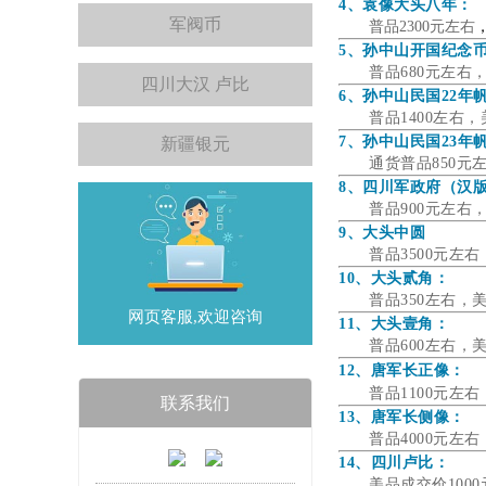
4、袁像大头八年：
军阀币
普品2300元左右
5、孙中山开国纪念
普品680元左右
四川大汉 卢比
6、孙中山民国22年
普品1400左右
7、孙中山民国23年
新疆银元
通货普品850元
8、四川军政府（汉
普品900元左右
9、大头中圆
普品3500元左
10、大头贰角：
普品350左右，
网页客服,欢迎咨询
11、大头壹角：
普品600左右，
12、唐军长正像：
普品1100元左
联系我们
13、唐军长侧像：
普品4000元左
14、四川卢比：
美品成交价100