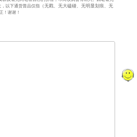
（无戳、无大磕碰、无明显划痕、无
大，以下通货普品
仅指
正！谢谢！