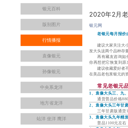
银元百科
2020年2
版别图片
银元网
老银元每月报价
行情播报
建议大家关注大
发大头这两个品种存
袁像银元
再有藏友咨询如
你再想把它恢复到原
建议收藏爱好者
孙像银元
在美品老包浆银元的
常见老银元
中央系龙洋
1、袁像大头三、九
通货普品价格88
地方省龙洋
2、袁像大头三年甘
三年甘肃版通货1
3、袁像大头九年精
站洋 坐洋 鹰洋
普品1100元左