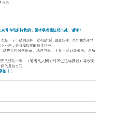
收藏
公众号有很多转载的，望转载者能注明出处，谢谢！
厂也是一个不错的选择，这都是热门领涨品种。八年和九年精
就下不来，是收藏投资的最佳品种。
可以先暂时保留保留。
洗过的银元千篇一律到处都有。
然后
（笔者刚入圈的时候也这样做过）
都要先清洗一遍，
导致现
广阔的升值空间！
原创！
）