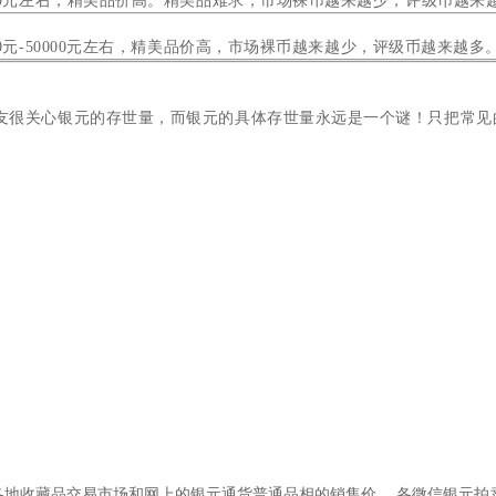
00元左右，精美品价高。精美品难求，市场
裸币越来越少，评级币越来
0元-50000元左右，精美品价高，市场
裸币越来越少，评级币越来越多
友很关心银元的存世量，而银元的具体存世量永远是一个谜！只把常见
各地收藏品交易市场和网上的银元通货普通品相的销售价 ，各微信银元拍