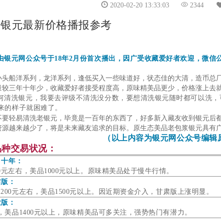
2020-02-20 13:33:03
2344
月老银元最新价格播报参考
由银元网公众号于18年2月份首次播出，因广受收藏爱好者欢迎，微信
小头船洋系列，龙洋系列，逢低买入一些味道好，状态佳的大清，造币总
量较三年十年少，收藏爱好者接受程度高，原味精美品更少，价格涨上去
何清洗银元，我要去评级不清洗没分数，要想清洗银元随时都可以洗，
来的样子就困难了。
不要轻易清洗老银元，毕竟是一百年的东西了，好多新入藏友收到银元后
资源越来越少了，将是未来藏友追求的目标。
原生态美品老包浆银元具有
（以上内容为银元网公众号编辑
品种交易状况：
、
十年：
0元左右，美品1000元以上。原味精美品处于慢牛行情。
肃版：
200元左右，美品1500元以上。
因近期资金介入，甘肃版上涨明显。
发版：
右，美品1400元以上，原味精美品可多关注，强势热门有潜力。