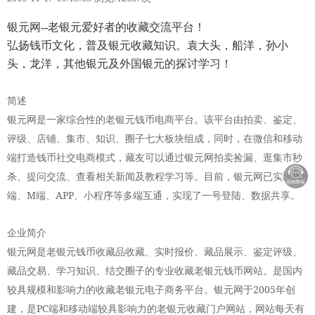
银元网--老银元爱好者的收藏交流平台！
弘扬钱币文化，普及银元收藏知识。袁大头，船洋，孙小
头，龙洋，其他银元及外国银元的探讨学习！
简述
银元网是一家综合性的老银元钱币电商平台。该平台由拍卖、鉴定、
评级、店铺、集市、知识、圈子七大板块组成，同时，在微信和移动
端打造钱币社交电商模式，藏友可以通过银元网拍卖捡漏、逛集市秒
PC
杀、提问交流、查看相关新闻及教程学习等。目前，银元网已实现
M
APP
端、
端、
、小程序等多端互通，实现了一号登陆、数据共享。
企业简介
银元网是老银元钱币收藏品收藏、实时报价、藏品展示、鉴定评级、
藏品交易、学习知识、结交圈子的专业收藏老银元钱币网站。是国内
2005
较具规模和影响力的收藏老银元电子商务平台。银元网于
年创
PC
建，是
端和移动端较具影响力的老银元收藏门户网站，网站每天有