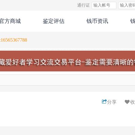
通行证
官方商城
鉴定评估
钱币资讯
565367788
分享
收