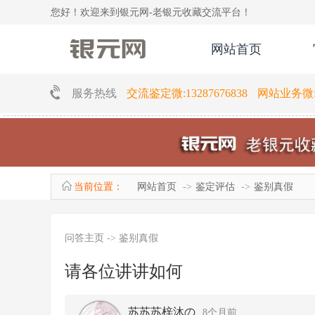
您好！欢迎来到银元网-老银元收藏交流平台！
网站首页
服务热线
交流鉴定微:13287676838 网站业务微:16
当前位置：
网站首页
鉴定评估
鉴别真假
问答主页
->
鉴别真假
请各位讲讲如何
苏苏苏梓沐の
8个月前