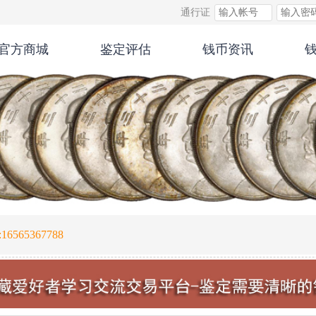
通行证
官方商城
鉴定评估
钱币资讯
565367788