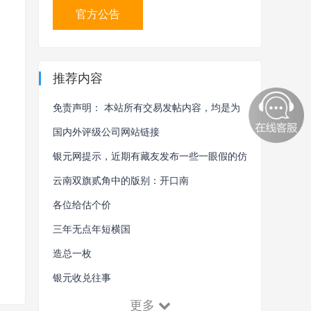
官方公告
推荐内容
免责声明： 本站所有交易发帖内容，均是为
了更好地服务和方便本站用户。本站不保证所
国内外评级公司网站链接
有信息、文本、图形、评分、链接及其它项目
银元网提示，近期有藏友发布一些一眼假的仿
的绝对准确性和完整性。凡未采用本站中介交
品！
云南双旗贰角中的版别：开口南
易的，被骗后果自负。
各位给估个价
三年无点年短横国
造总一枚
银元收兑往事
更多