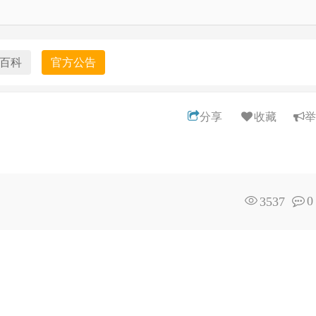
百科
官方公告
分享
收藏
举
0
3537