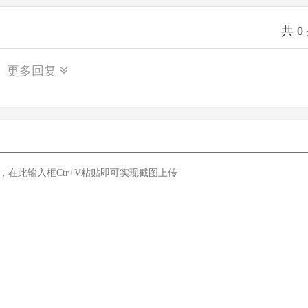
共
0
更多回复